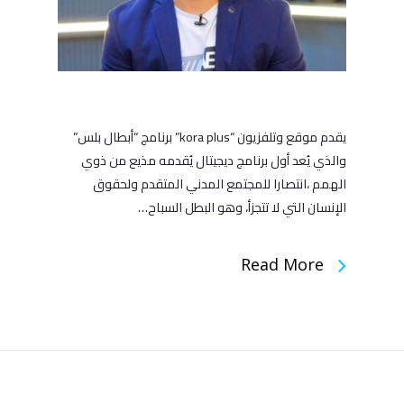
يقدم موقع وتلفزيون “kora plus” برنامج “أبطال بلس”
والذي يُعد أول برنامج ديجيتال يُقدمه مذيع من ذوي
الهمم ،انتصارا للمجتمع المدني المتقدم ولحقوق
الإنسان التي لا تتجزأ، وهو البطل السباح…
Read More