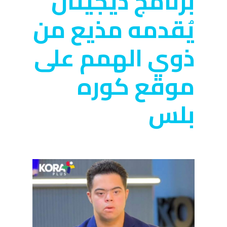
برنامج ديجيتال
يُقدمه مذيع من
ذوي الهمم على
موقع كوره
بلس