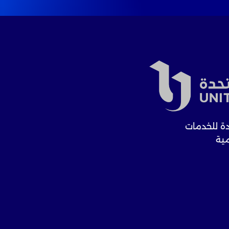
ة للخدمات
مية