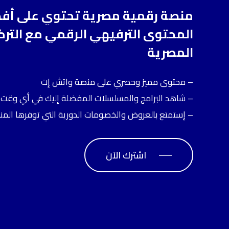
منصة
رقمية
مصرية
تحتوي
على
أف
المحتوى
الترفيهي
الرقمي
مع
الترك
المصرية
– محتوى مميز وحصري على منصة واتش إت
– شاهد البرامج والمسلسلات المفضلة إليك في أي وقت 
– إستمتع بالعروض والخصومات الدورية التي توفرها المن
اشترك الآن