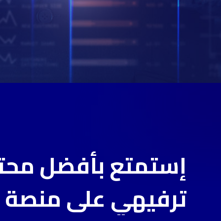
إستمتع
بأفضل
محت
ترفيهي
على
منصة