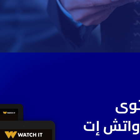
وى
واتش
إت