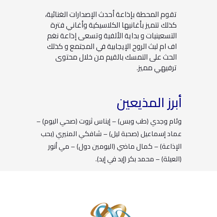
تقوم المحطة بإذاعة أحدث الإصدارات الغنائية،
كذلك تتميز بأغانيها الكلاسيكية وأغاني فترة
التسعينيات و بداية الألفية وتسعى إذاعة نغم
اف ام لبث الروح الإيجابية في المجتمع و كذلك
الحث على التمسك بالقيم من خلال محتوى
ترفيهي مميز.
أبرز المذيعين
وئام وجدي (طب وبس) – إيناس ثروت (صحي اليوم) –
عماد إسماعيل (صحبة ليل) – شافكي المنيري (بحب
الإذاعة) – كمال ماضي (اليومين دول) – مي أنور
(العيلة) – محمد بكر (إيد في إيد).