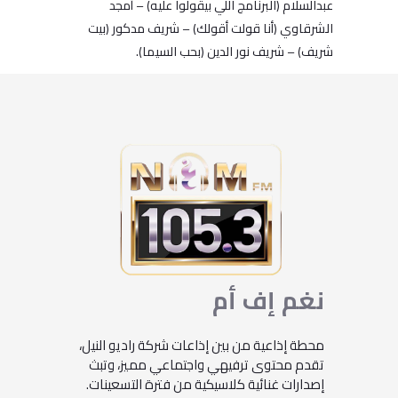
عبدالسلام (البرنامج اللي بيقولوا عليه) – أمجد
الشرقاوي (أنا قولت أقولك) – شريف مدكور (بيت
شريف) – شريف نور الدين (بحب السيما).
نغم
إف
أم
محطة إذاعية من بين إذاعات شركة راديو النيل،
تقدم محتوى ترفيهي واجتماعي مميز، وتبث
إصدارات غنائية كلاسيكية من فترة التسعينات.