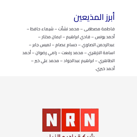
أبرز المذيعين
فاطمة مصطفى – محمد نشأت – شيماء حافظ –
أحمد يونس – فادي ابراهيم – ايمان مختار –
عبدالرحمن الصاوي – حسام عصام – لميس جابر –
اسامة الازهري – محمد رفعت – رامي رضوان – أحمد
الطاهري – ابراهيم عبدالجواد – محمد علي خير –
أحمد خيري.