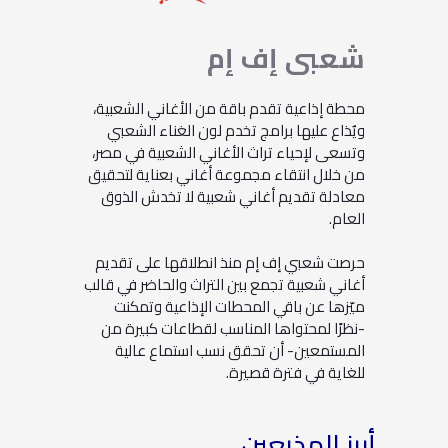
شعبي
إف
إم
محطة إذاعية تقدم باقة من الأغاني الشعبية،
ويٌذاع عليها برامج تخدم لون الغناء الشعبي
وتسعى لإحياء تراث الأغاني الشعبية في مصر،
من خلال انتقاء مجموعة أغاني بعناية لتحقيق
معادلة تقديم أغاني شعبية لا تخدش الذوق
العام.
حرصت شعبي إف إم منذ انطلاقها على تقديم
أغاني شعبية تجمع بين التراث والحاضر في قالب
ميّزها عن باقي المحطات الإذاعية وتمكنت
-نظرًا لمحتواها المناسب لقطاعات كبيرة من
المستمعين- أن تحقق نسب استماع عالية
للغاية في فترة قصيرة.
أبرز المذيعين