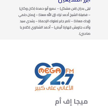
ليلى بدران (فن مشكل) – عمرو أبو حمدة (كان وكان)
– فضيلة الشيخ أحمد ترك (إن الله معنا) – إيمان حلمي
(إيدك معانا) – تامر جابر (ملوك الزحمة) – رشدي سيد
وآلاء جاويش (نهارنا أبيض) – أحمد الشناوي (كلام يا
صاحبي).
ميجا
إف
أم