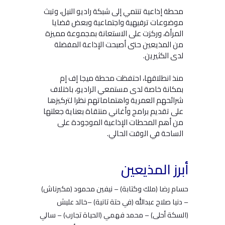
محطة إذاعية تنتمي إلى شبكة راديو النيل، وتبث
موضوعات ترفيهية واجتماعية وبعض قضايا
المرأة، وركزت على الاستعانة بمجموعة مميزة
من المذيعين حتى أصبحت الإذاعة المفضلة
لدى الكثيرين.
منذ انطلاقها، احتفظت محطة ميجا إف إم
بمكانة خاصة لدى مستمعي الراديو، باختلاف
شرائحهم العمرية واهتماماتهم نظرا لتركيزها
على تقديم برامج وأغاني منتقاة بعناية جعلتها
من أهم المحطات الإذاعية الموجودة على
الساحة في الوقت الحالي.
أبرز المذيعين
حسام رضا (ملك وكتابة) – نيفين محمود (مكبرناش)
– دنيا صلاح عبدالله (في حتة تانية) –خالد عليش
(السكة أحلى) – محمد فهمي (الحياة تجارب) – سالي