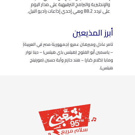
والإنجليزية والبرامج الترفيهية على مدار اليوم
على تردد 88.2 وهي إحدي إذاعات راديو النيل.
أبرز المذيعين
تامر عادل وميرهان عمرو (جمهورية مصر في العربية)
– ياسمين أبو الفتوح (هيتس باي هيتس) – دينا نوار
ومايا (كلام كبار) – هند حازم وآية حسين (مورنينج
هيتس).