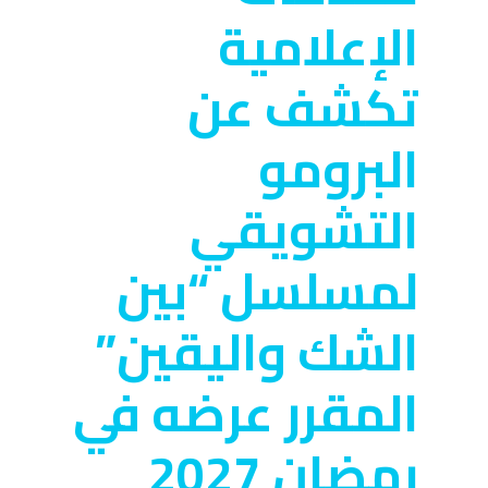
الإعلامية
تكشف عن
البرومو
التشويقي
لمسلسل “بين
الشك واليقين”
المقرر عرضه في
رمضان 2027