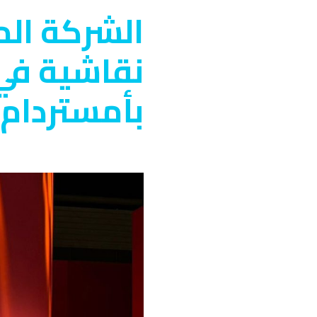
الشركة الم
بأمستردام