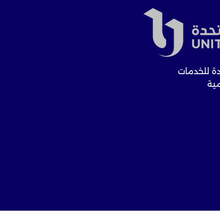
ة للخدمات
مية