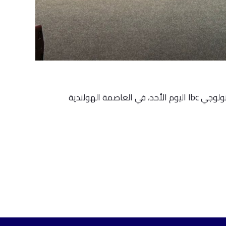
أمستردام- هولندا شاركت الشركة المتحدة للخدمات الإعلامية في مؤتمر البث الفضائي الدولي التكنولوجي Ibc اليوم الأحد، في العاصمة الهولندية