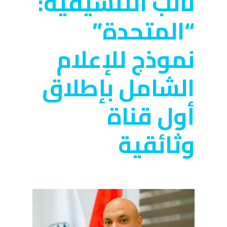
نائب التنسيقية:
“المتحدة”
نموذج للإعلام
الشامل بإطلاق
أول قناة
وثائقية