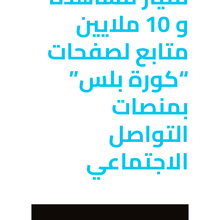
و 10 ملايين
متابع لصفحات
“كورة بلس”
بمنصات
التواصل
الاجتماعي