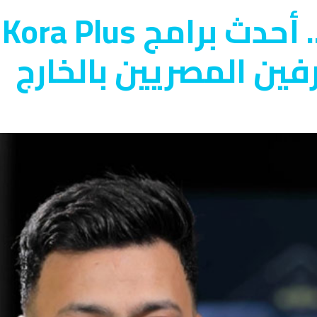
“
فين المصريين بالخارج