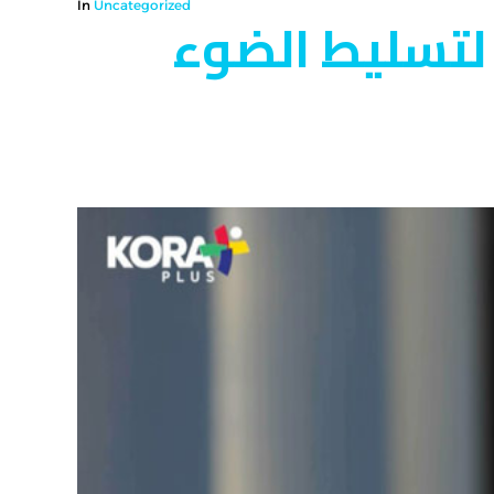
In
Uncategorized
العالمي”.. أحدث برامج Kora Plus لتسليط الضوء