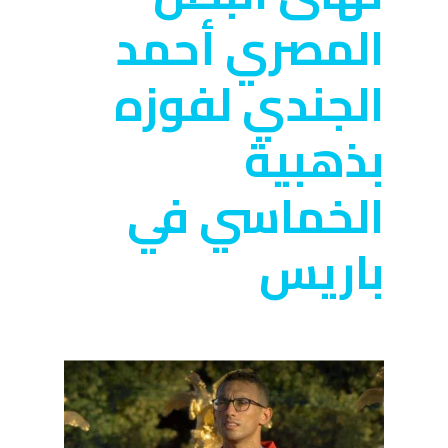
المصري أحمد
الجندي لفوزه
بذهبية
الخماسي في
باريس