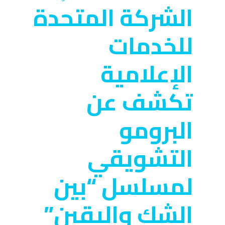
الشركة المتحدة
للخدمات
الإعلامية
تكشف عن
البرومو
التشويقي
لمسلسل “بين
الشك واليقين”