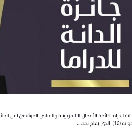
انة للدراما قائمة الأعمال التليفزيونية والفنانين المرشحين لنيل الجائ
يقام تحت…