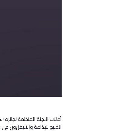
أعلنت اللجنة المنظمة لجائزة الد
الخليج للإذاعة والتليفزيون فى دورته (16)، الذي 