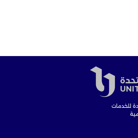
ة للخدمات
مية