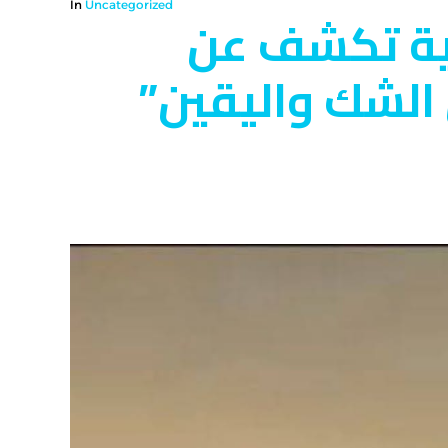
In
Uncategorized
مية تكشف عن
الشك واليقين”