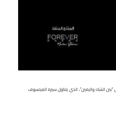
 لمسلسل “بين الشك واليقين”، الذي يتناول سيرة الفيلسوف