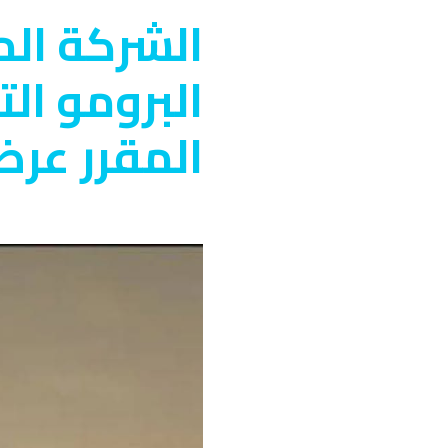
الشركة ال
البرومو ا
المقرر عرضه