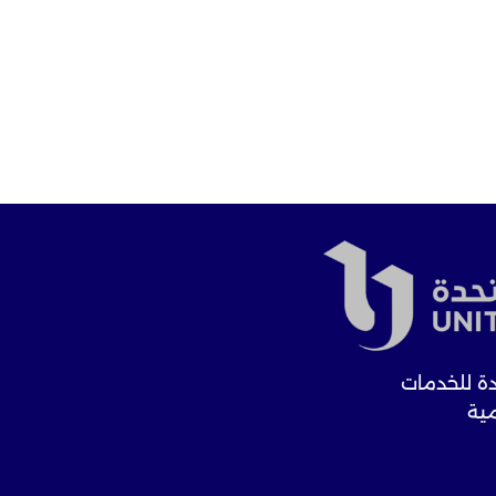
ة للخدمات
مية