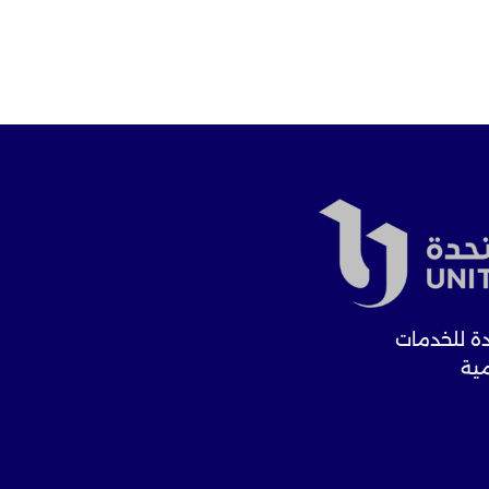
ة للخدمات
مية